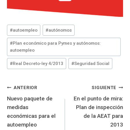
Etiquetas
#
autoempleo
#
autónomos
de
la
#
Plan económico para Pymes y autónomos:
autoempleo
entrada:
#
Real Decreto-ley 4/2013
#
Seguridad Social
Navegación
ANTERIOR
SIGUIENTE
Nuevo paquete de
En el punto de mira:
de
medidas
Plan de inspección
entradas
económicas para el
de la AEAT para
autoempleo
2013