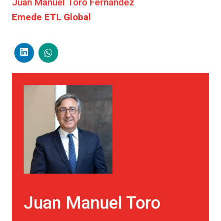
Juan Manuel Toro Fernández
Emede ETL Global
Juan Manuel Toro