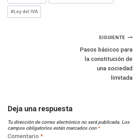
de
la
#
Ley del IVA
entrada:
Navegación
SIGUIENTE
Pasos básicos para
de
la constitución de
entradas
una sociedad
limitada
Deja una respuesta
Tu dirección de correo electrónico no será publicada.
Los
campos obligatorios están marcados con
*
Comentario
*