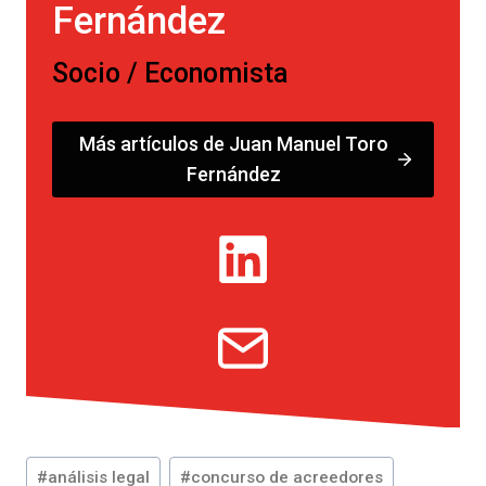
Fernández
Socio / Economista
Más artículos de Juan Manuel Toro
Fernández
Etiquetas
#
análisis legal
#
concurso de acreedores