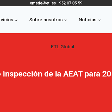
emede@etl.es
·
952 07 05 59
vicios
Sobre nosotros
Noticias
ETL Global
e inspección de la AEAT para 2