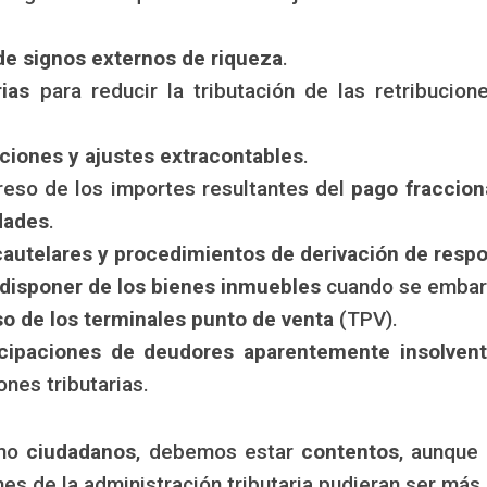
 de signos externos de riqueza
.
rias
para reducir la tributación de las retribucio
cciones y ajustes extracontables
.
reso de los importes resultantes del
pago fraccio
dades
.
autelares y procedimientos de derivación de respo
 disponer de los bienes inmuebles
cuando se embarg
so de los terminales punto de venta
(TPV).
icipaciones de deudores aparentemente insolven
nes tributarias.
omo
ciudadanos
, debemos estar
contentos
, aunque
 de la administración tributaria pudieran ser más l