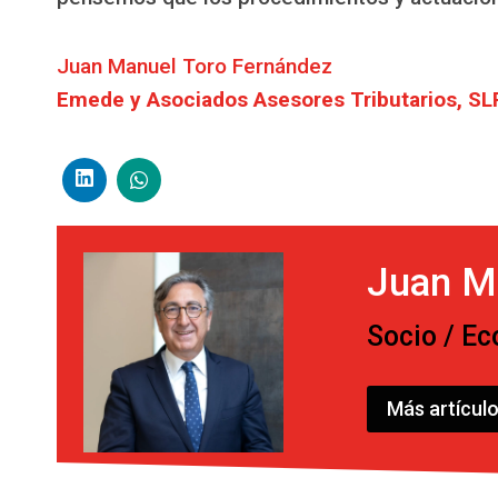
Juan Manuel Toro Fernández
Emede y Asociados Asesores Tributarios, SL
Juan M
Socio / E
Más artícul