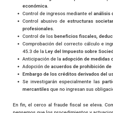
económica
.
Control de ingresos mediante el
análisis
Control abusivo de
estructuras societa
profesionales
.
Control de los
beneficios fiscales, dedu
Comprobación del correcto cálculo e ing
45.3 de la
Ley del Impuesto sobre Socie
Anticipación de la
adopción de medidas c
Adopción de
acuerdos de prohibición de
Embargo de los créditos derivados del u
Se investigarán especialmente las
part
mercantiles
que no ingresan sus obligacio
En fin, el cerco al fraude fiscal se eleva. C
pensemos que los procedimientos y actuaciones