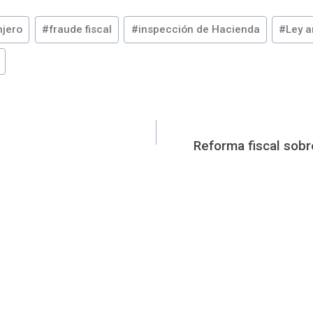
njero
#
fraude fiscal
#
inspección de Hacienda
#
Ley a
Reforma fiscal sobr