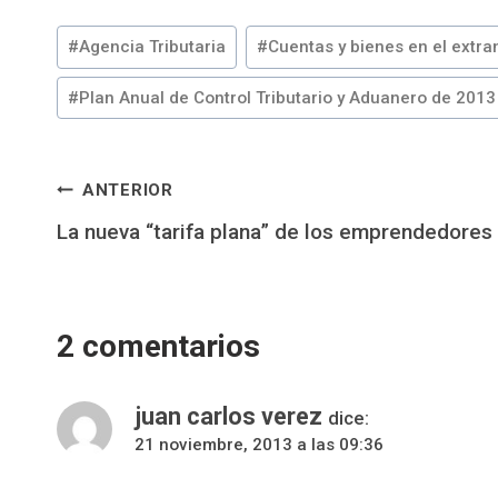
Etiquetas
#
Agencia Tributaria
#
Cuentas y bienes en el extra
de
la
#
Plan Anual de Control Tributario y Aduanero de 2013
entrada:
Navegación
ANTERIOR
La nueva “tarifa plana” de los emprendedores
de
entradas
2 comentarios
juan carlos verez
dice:
21 noviembre, 2013 a las 09:36