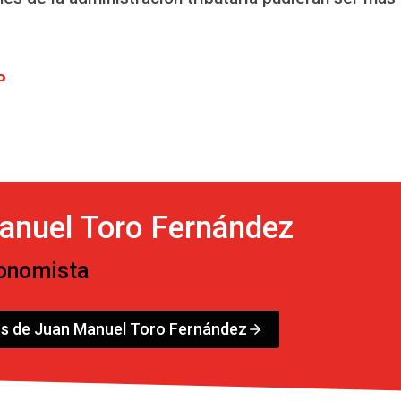
P
anuel Toro Fernández
conomista
os de Juan Manuel Toro Fernández