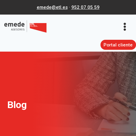
Saltar
emede@etl.es
·
952 07 05 59
al
contenido
Portal cliente
Blog