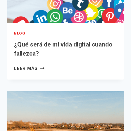
BLOG
¿Qué será de mi vida digital cuando
fallezca?
¿QUÉ
LEER MÁS
SERÁ
DE
MI
VIDA
DIGITAL
CUANDO
FALLEZCA?