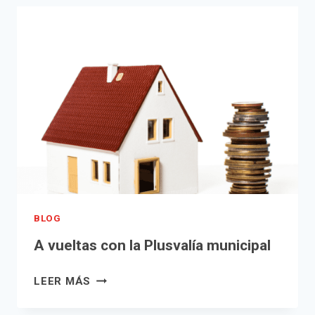
EN
UNA
JUNTA
DE
COMPENSACIÓN
¿RENDIMIENTO
DE
ACTIVIDAD
ECONÓMICA
O
GANANCIA
PATRIMONIAL
A
BLOG
EFECTOS
A vueltas con la Plusvalía municipal
DEL
IRPF?
A
LEER MÁS
VUELTAS
CON