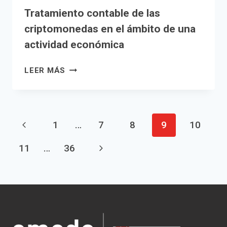
Tratamiento contable de las
criptomonedas en el ámbito de una
actividad económica
TRATAMIENTO
LEER MÁS
CONTABLE
DE
LAS
CRIPTOMONEDAS
Navegación
Página
1
…
7
8
9
10
EN
EL
de
anterior
Siguiente
11
…
36
ÁMBITO
página
DE
página
UNA
ACTIVIDAD
ECONÓMICA