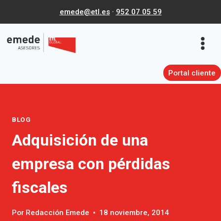
Saltar
emede@etl.es
·
952 07 05 59
al
contenido
Portal cliente
BLOG
Adquisición de una
empresa con pérdidas
fiscales
Por
Redacción Emede
18 noviembre, 2014