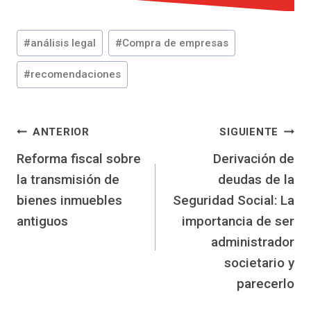
Etiquetas
#
análisis legal
#
Compra de empresas
de
la
#
recomendaciones
entrada:
Navegación
ANTERIOR
SIGUIENTE
Reforma fiscal sobre
Derivación de
de
la transmisión de
deudas de la
entradas
bienes inmuebles
Seguridad Social: La
antiguos
importancia de ser
administrador
societario y
parecerlo