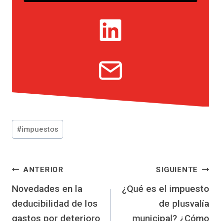
Etiquetas
#
impuestos
de
la
entrada:
Navegación
ANTERIOR
SIGUIENTE
Novedades en la
¿Qué es el impuesto
de
deducibilidad de los
de plusvalía
entradas
gastos por deterioro
municipal? ¿Cómo