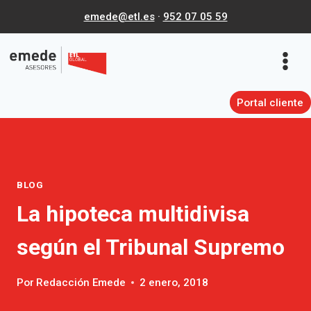
Saltar
emede@etl.es
·
952 07 05 59
al
contenido
Portal cliente
BLOG
La hipoteca multidivisa
según el Tribunal Supremo
Por
Redacción Emede
2 enero, 2018