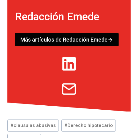
Redacción Emede
Más artículos de Redacción Emede
Etiquetas
#
clausulas abusivas
#
Derecho hipotecario
de