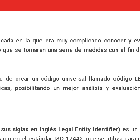
a década en la que era muy complicado conocer y 
ó que se tomaran una serie de medidas con el fin 
ad de crear un código universal llamado
código LE
icas, posibilitando un mejor análisis y evaluaci
 sus siglas en inglés Legal Entity Identifier)
es un 
do en el estándar ISO 17442, que se utiliza para i