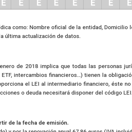
ica como: Nombre oficial de la entidad, Domicilio le
la última actualización de datos.
 enero de 2018 implica que todas las personas ju
 ETF, intercambios financieros…) tienen la obligació
porciona el LEI al intermediario financiero, éste no
acciones o deuda necesitará disponer del código LEI
rtir de la fecha de emisión.
do) y por la renovación anual 67,86 euros (IVA incluid