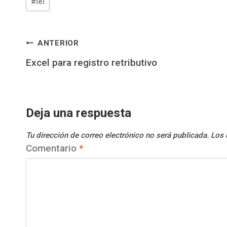
#
lei
de
la
entrada:
Navegación
ANTERIOR
Excel para registro retributivo
de
entradas
Deja una respuesta
Tu dirección de correo electrónico no será publicada.
Los 
Comentario
*