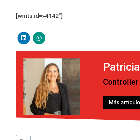
[wmts id=»4142″]
Patrici
Controller
Más artículo
Etiquetas