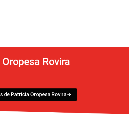
a Oropesa Rovira
s de Patricia Oropesa Rovira