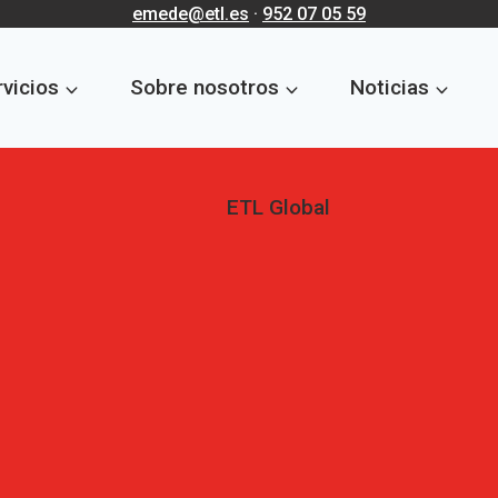
emede@etl.es
·
952 07 05 59
vicios
Sobre nosotros
Noticias
ETL Global