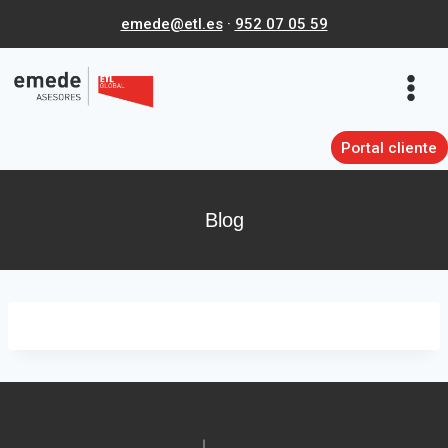
Skip
emede@etl.es
·
952 07 05 59
to
content
Portal cliente
Blog