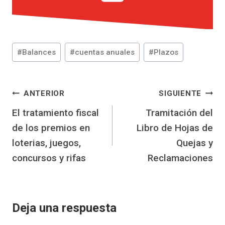
Etiquetas
#
Balances
#
cuentas anuales
#
Plazos
de
la
entrada:
Navegación
ANTERIOR
SIGUIENTE
El tratamiento fiscal
Tramitación del
de
de los premios en
Libro de Hojas de
entradas
loterias, juegos,
Quejas y
concursos y rifas
Reclamaciones
Deja una respuesta