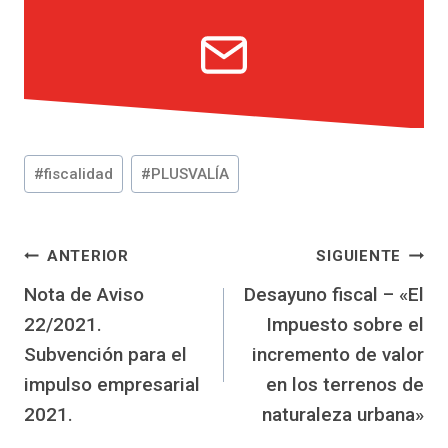
Etiquetas
#
fiscalidad
#
PLUSVALÍA
de
la
entrada:
Navegación
ANTERIOR
SIGUIENTE
Nota de Aviso
Desayuno fiscal – «El
de
22/2021.
Impuesto sobre el
entradas
Subvención para el
incremento de valor
impulso empresarial
en los terrenos de
2021.
naturaleza urbana»