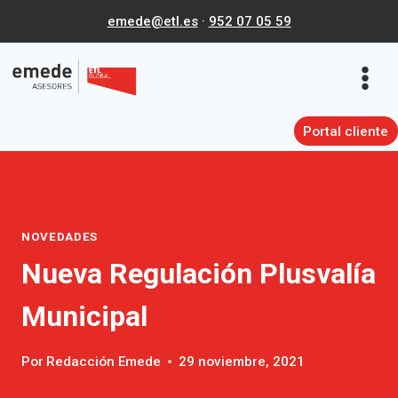
Saltar
emede@etl.es
·
952 07 05 59
al
contenido
Portal cliente
NOVEDADES
Nueva Regulación Plusvalía
Municipal
Por
Redacción Emede
29 noviembre, 2021