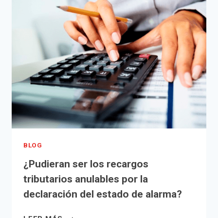
DE
JULIO:
UNA
NORMA
JURÍDICA
QUE
CONTIENE
DE
TODO
MENOS
PREVISIONES
DE
PREVENCIÓN
BLOG
Y
¿Pudieran ser los recargos
LUCHA
tributarios anulables por la
CONTRA
EL
declaración del estado de alarma?
FRAUDE
–
¿PUDIERAN