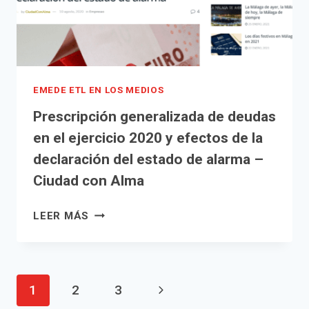
DEL
ESTADO
–
CIUDAD
CON
ALMA
EMEDE ETL EN LOS MEDIOS
Prescripción generalizada de deudas
en el ejercicio 2020 y efectos de la
declaración del estado de alarma –
Ciudad con Alma
PRESCRIPCIÓN
LEER MÁS
GENERALIZADA
DE
DEUDAS
EN
Navegación
Siguiente
1
2
3
EL