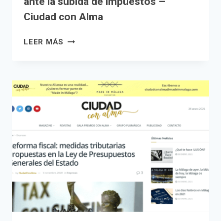
ante la subida de impuestos –
Ciudad con Alma
CONSEJOS
LEER MÁS
PARA
REDUCIR
LA
CARGA
FISCAL
ANTE
LA
SUBIDA
DE
IMPUESTOS
–
CIUDAD
CON
ALMA