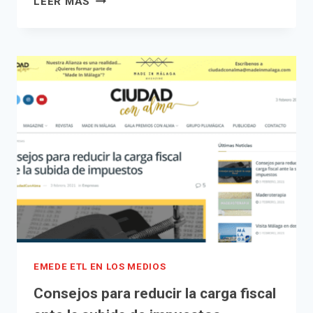
LEER MÁS
CIUDAD
SER
CON
LOS
ALMA
RECARGOS
TRIBUTARIOS
ANULABLES
POR
LA
DECLARACIÓN
DEL
ESTADO
DE
ALARMA?
EMEDE ETL EN LOS MEDIOS
Consejos para reducir la carga fiscal