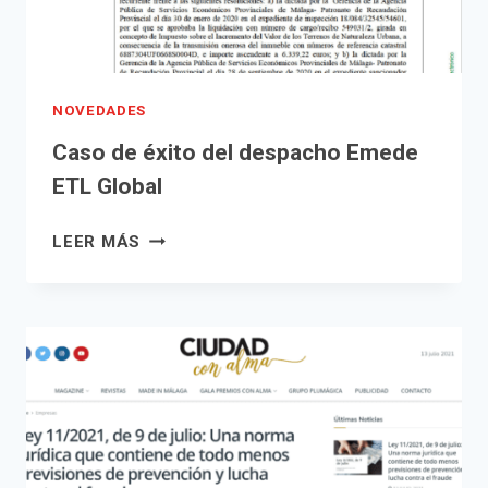
VIDA
ECONÓMICA
NOVEDADES
Caso de éxito del despacho Emede
ETL Global
CASO
LEER MÁS
DE
ÉXITO
DEL
DESPACHO
EMEDE
ETL
GLOBAL