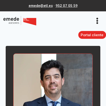
Saltar
emede@etl.es
·
952 07 05 59
al
contenido
Portal cliente