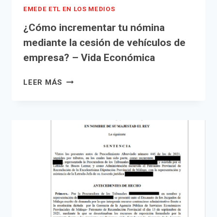
EMEDE ETL EN LOS MEDIOS
¿Cómo incrementar tu nómina
mediante la cesión de vehículos de
empresa? – Vida Económica
¿CÓMO
LEER MÁS
INCREMENTAR
TU
NÓMINA
MEDIANTE
LA
CESIÓN
DE
VEHÍCULOS
DE
EMPRESA?
–