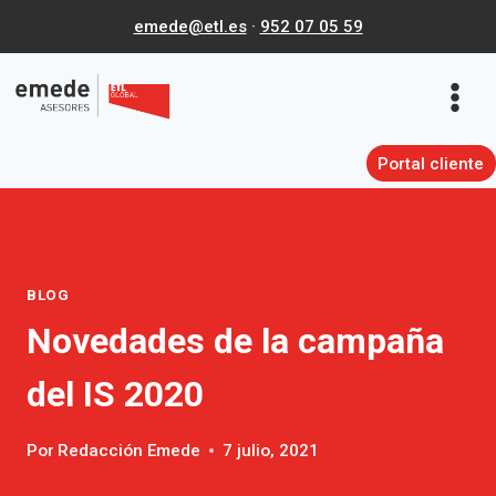
Saltar
emede@etl.es
·
952 07 05 59
al
contenido
Portal cliente
BLOG
Novedades de la campaña
del IS 2020
Por
Redacción Emede
7 julio, 2021