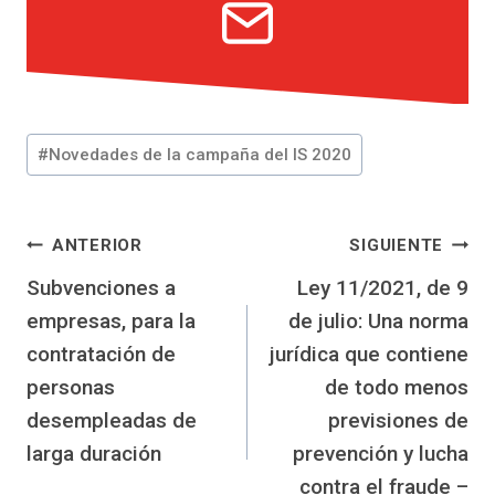
Etiquetas
#
Novedades de la campaña del IS 2020
de
la
entrada:
Navegación
ANTERIOR
SIGUIENTE
Subvenciones a
Ley 11/2021, de 9
de
empresas, para la
de julio: Una norma
entradas
contratación de
jurídica que contiene
personas
de todo menos
desempleadas de
previsiones de
larga duración
prevención y lucha
contra el fraude –