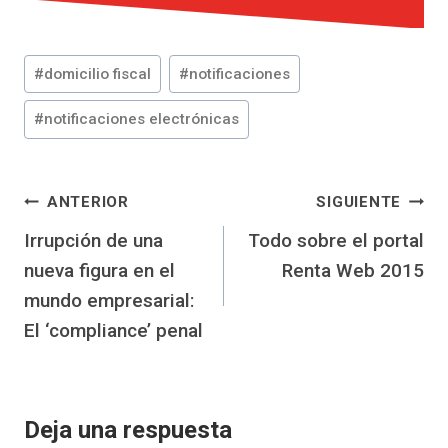
Etiquetas
#
domicilio fiscal
#
notificaciones
de
la
#
notificaciones electrónicas
entrada:
Navegación
ANTERIOR
SIGUIENTE
Irrupción de una
Todo sobre el portal
de
nueva figura en el
Renta Web 2015
entradas
mundo empresarial:
El ‘compliance’ penal
Deja una respuesta