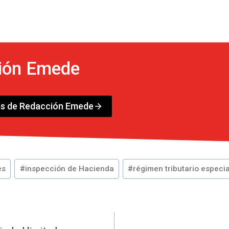
ión Emede
os de Redacción Emede
es
#
inspección de Hacienda
#
régimen tributario especia