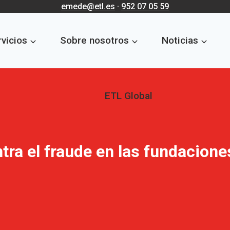
emede@etl.es
·
952 07 05 59
vicios
Sobre nosotros
Noticias
ETL Global
tra el fraude en las fundacione