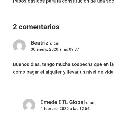
Pasos básicos para la constitución de una soc
de
entradas
2 comentarios
Beatriz
dice:
30 enero, 2020 a las 09:37
Buenos dias, tengo mucha sospecha que en la f
como pagar el alquiler y llevar un nivel de v
Emede ETL Global
dice:
4 febrero, 2020 a las 12:56