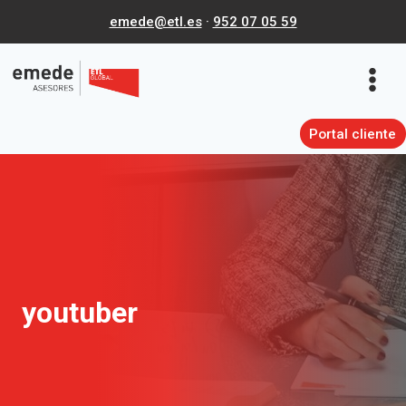
Saltar
emede@etl.es
·
952 07 05 59
al
contenido
Portal cliente
youtuber