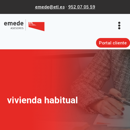
Saltar
emede@etl.es
·
952 07 05 59
al
contenido
Portal cliente
vivienda habitual