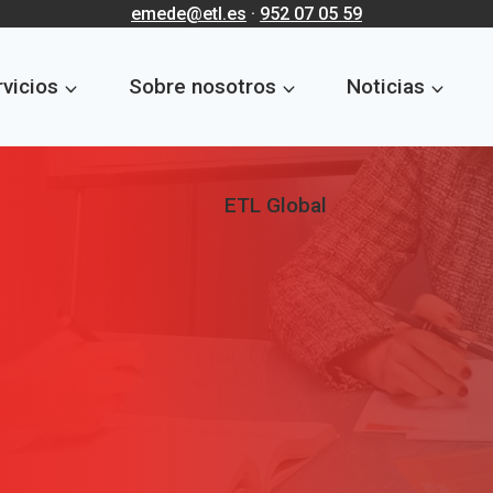
emede@etl.es
·
952 07 05 59
vicios
Sobre nosotros
Noticias
ETL Global