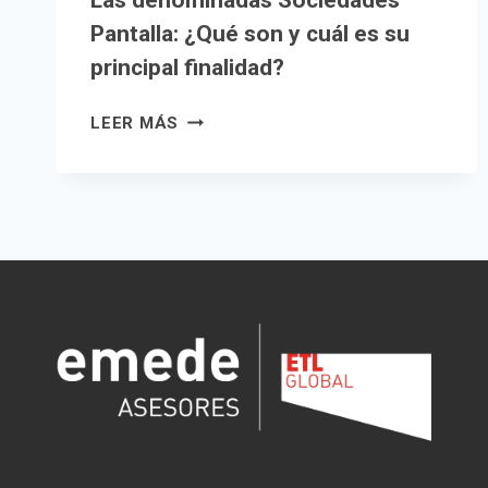
Las denominadas Sociedades
Pantalla: ¿Qué son y cuál es su
principal finalidad?
LAS
LEER MÁS
DENOMINADAS
SOCIEDADES
PANTALLA:
¿QUÉ
SON
Y
CUÁL
ES
SU
PRINCIPAL
FINALIDAD?