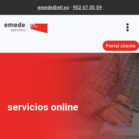
Saltar
emede@etl.es
·
952 07 05 59
al
contenido
Portal cliente
servicios online