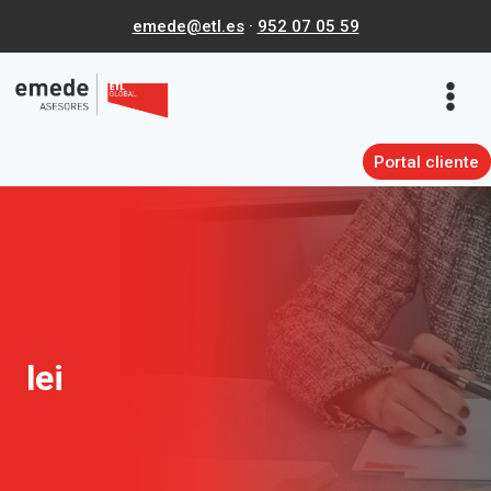
Saltar
emede@etl.es
·
952 07 05 59
al
contenido
Portal cliente
lei