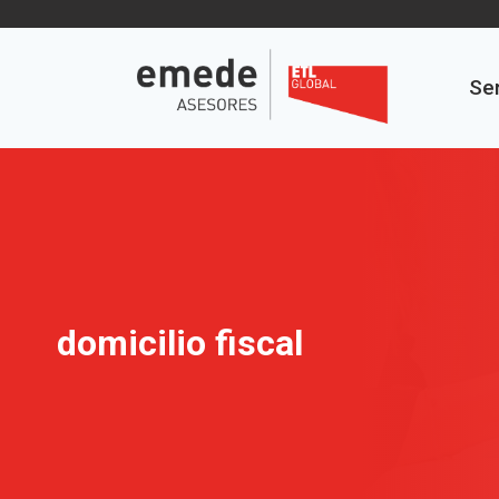
Saltar
al
contenido
Ser
domicilio fiscal