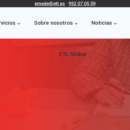
emede@etl.es
·
952 07 05 59
vicios
Sobre nosotros
Noticias
ETL Global