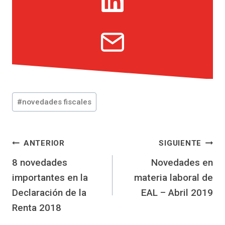
Etiquetas
#
novedades fiscales
de
la
entrada:
Navegación
ANTERIOR
SIGUIENTE
8 novedades
Novedades en
de
importantes en la
materia laboral de
entradas
Declaración de la
EAL – Abril 2019
Renta 2018