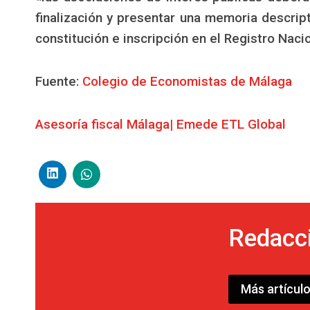
finalización y presentar una memoria descrip
constitución e inscripción en el Registro Naci
Fuente:
Colegio de Economistas de Málaga
Asesoría fiscal Málaga| Emede ETL Global
Redacc
Más artícul