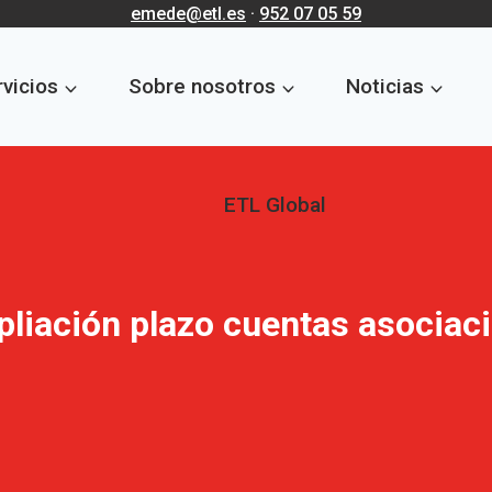
emede@etl.es
·
952 07 05 59
vicios
Sobre nosotros
Noticias
ETL Global
liación plazo cuentas asociac