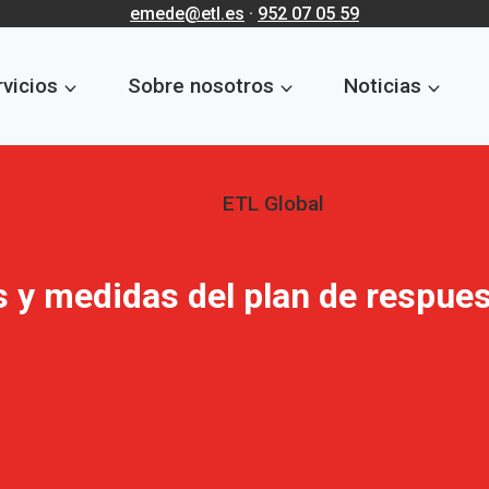
emede@etl.es
·
952 07 05 59
vicios
Sobre nosotros
Noticias
ETL Global
 y medidas del plan de respuest