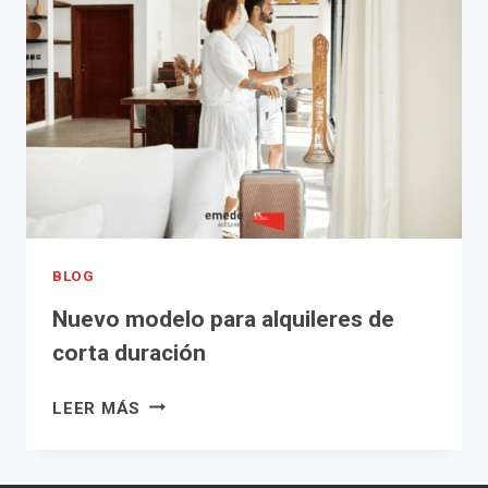
TRIBUNAL
SUPREMO
LIMITA
DEFINITIVAMENTE
LAS
LIQUIDACIONES
REITERADAS
DE
HACIENDA
BLOG
Nuevo modelo para alquileres de
corta duración
NUEVO
LEER MÁS
MODELO
PARA
ALQUILERES