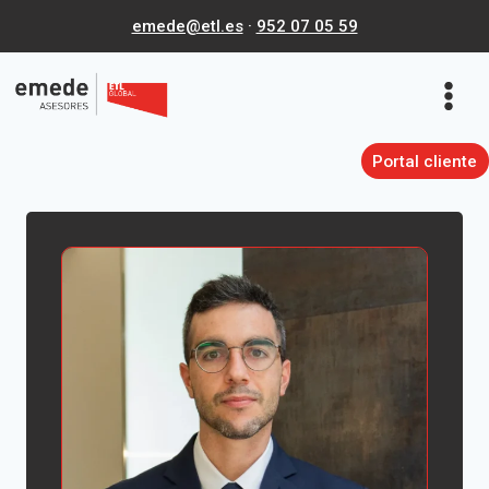
Saltar
emede@etl.es
·
952 07 05 59
al
contenido
Portal cliente