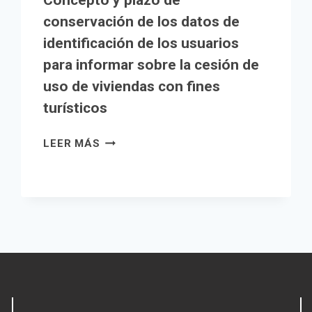
Concepto y plazo de
conservación de los datos de
identificación de los usuarios
para informar sobre la cesión de
uso de viviendas con fines
turísticos
CONCEPTO
LEER MÁS
Y
PLAZO
DE
CONSERVACIÓN
DE
LOS
DATOS
DE
IDENTIFICACIÓN
DE