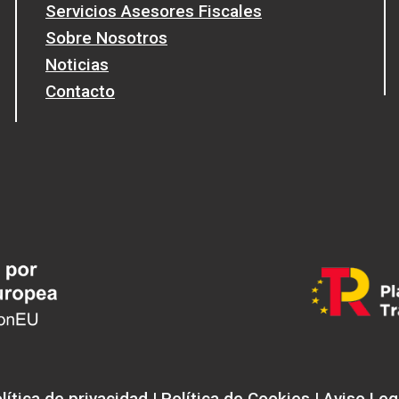
Servicios Asesores Fiscales
LOS
Sobre Nosotros
USUARIOS
PARA
Noticias
INFORMAR
Contacto
SOBRE
LA
CESIÓN
DE
USO
DE
VIVIENDAS
CON
FINES
TURÍSTICOS
lítica de privacidad
|
Política de Cookies
|
Aviso Leg