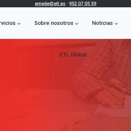
emede@etl.es
·
952 07 05 59
vicios
Sobre nosotros
Noticias
ETL Global