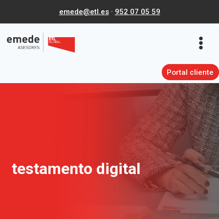
Saltar
emede@etl.es
·
952 07 05 59
al
contenido
Portal cliente
testamento digital