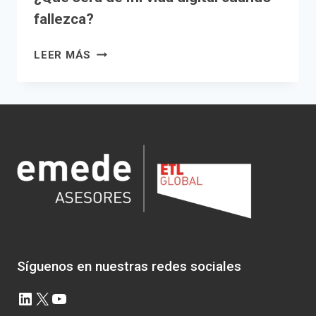
fallezca?
¿QUÉ
LEER MÁS
SERÁ
DE
MI
VIDA
DIGITAL
CUANDO
FALLEZCA?
Síguenos en nuestras redes sociales
LinkedIn
X
YouTube