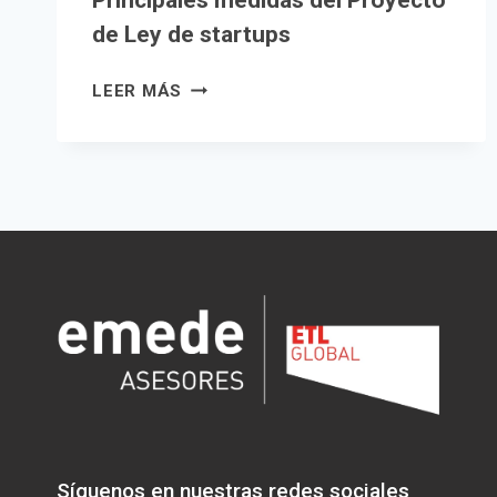
Principales medidas del Proyecto
de Ley de startups
PRINCIPALES
LEER MÁS
MEDIDAS
DEL
PROYECTO
DE
LEY
DE
STARTUPS
Síguenos en nuestras redes sociales