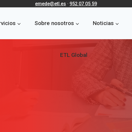
emede@etl.es
·
952 07 05 59
vicios
Sobre nosotros
Noticias
ETL Global