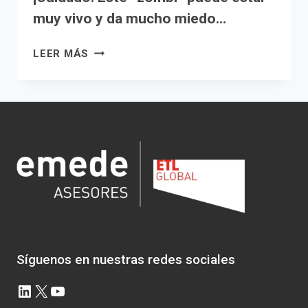
muy vivo y da mucho miedo…
¡CUIDADO!
LEER MÁS
ESTE
“ZOMBI”
PUEDE
ESTAR
MUY
VIVO
Y
DA
MUCHO
MIEDO…
Síguenos en nuestras redes sociales
LinkedIn
X
YouTube