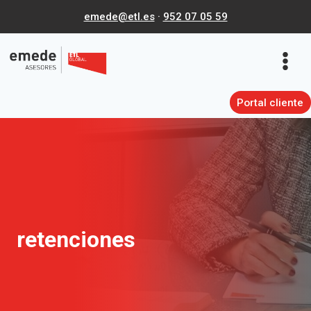
Saltar
emede@etl.es
·
952 07 05 59
al
contenido
Portal cliente
retenciones