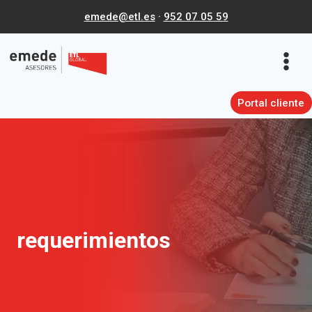
Saltar
emede@etl.es
·
952 07 05 59
al
contenido
Portal cliente
requerimientos