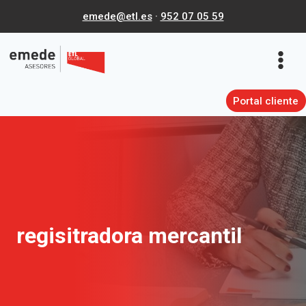
Saltar
emede@etl.es
·
952 07 05 59
al
contenido
Portal cliente
regisitradora mercantil