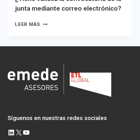
junta mediante correo electrónico?
¿TIENE
LEER MÁS
VALIDEZ
LA
CONVOCATORIA
DE
LA
JUNTA
MEDIANTE
CORREO
ELECTRÓNICO?
Síguenos en nuestras redes sociales
LinkedIn
X
YouTube