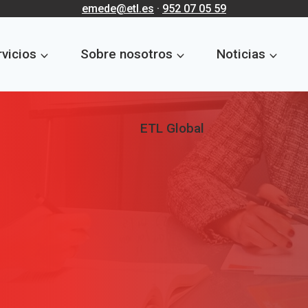
emede@etl.es
·
952 07 05 59
vicios
Sobre nosotros
Noticias
ETL Global