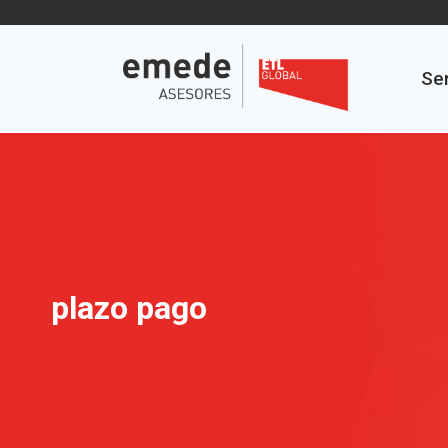
Saltar
al
contenido
Ser
plazo pago