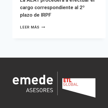
La AEAT procederá a efectuar el
cargo correspondiente al 2º
plazo de IRPF
LA
LEER MÁS
AEAT
PROCEDERÁ
A
EFECTUAR
EL
CARGO
CORRESPONDIENTE
AL
2º
PLAZO
DE
IRPF