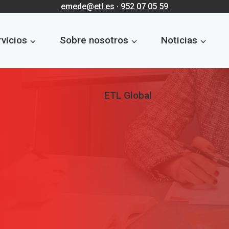
emede@etl.es
·
952 07 05 59
vicios
Sobre nosotros
Noticias
ETL Global