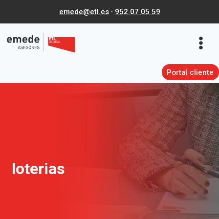
Saltar
emede@etl.es
·
952 07 05 59
al
contenido
Portal cliente
loterias