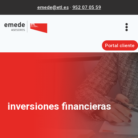
Saltar
emede@etl.es
·
952 07 05 59
al
contenido
Portal cliente
inversiones financieras