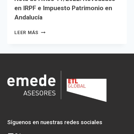
en IRPF e Impuesto Patrimonio en
Andalucía
NOTA
LEER MÁS
DE
AVISO
11/2022.
NOVEDADES
EN
IRPF
E
IMPUESTO
PATRIMONIO
EN
ANDALUCÍA
Síguenos en nuestras redes sociales