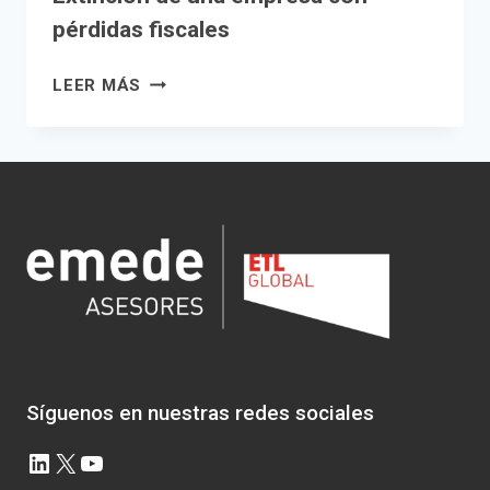
pérdidas fiscales
EXTINCIÓN
LEER MÁS
DE
UNA
EMPRESA
CON
PÉRDIDAS
FISCALES
Síguenos en nuestras redes sociales
LinkedIn
X
YouTube