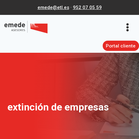
Saltar
emede@etl.es
·
952 07 05 59
al
contenido
Portal cliente
extinción de empresas