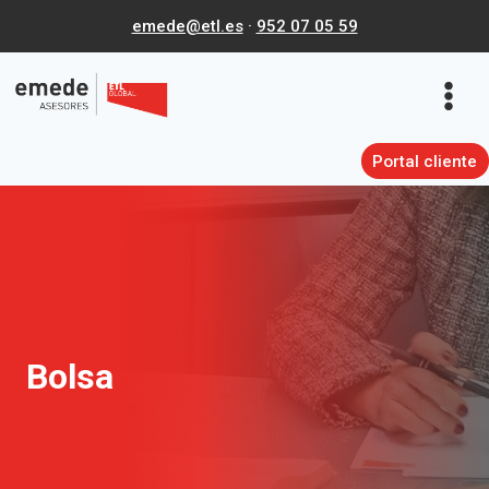
Saltar
emede@etl.es
·
952 07 05 59
al
contenido
Portal cliente
Bolsa