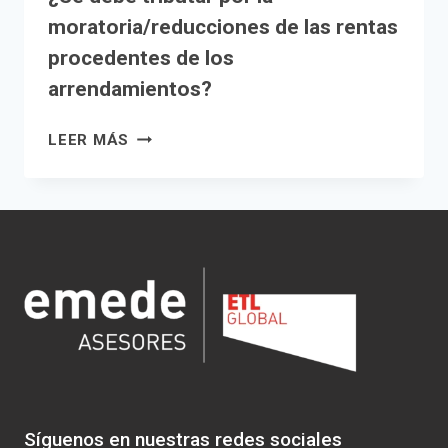
moratoria/reducciones de las rentas
procedentes de los
arrendamientos?
¿SE
LEER MÁS
DEBE
TRIBUTAR
POR
LA
MORATORIA/REDUCCIONES
DE
LAS
RENTAS
PROCEDENTES
DE
LOS
ARRENDAMIENTOS?
Síguenos en nuestras redes sociales