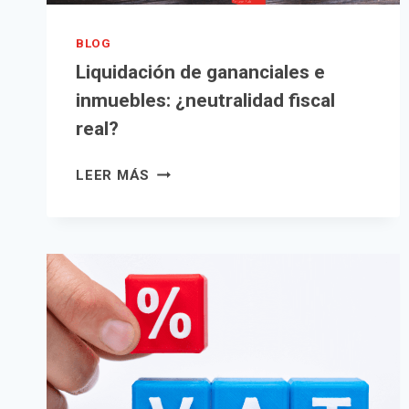
BLOG
Liquidación de gananciales e
inmuebles: ¿neutralidad fiscal
real?
LIQUIDACIÓN
LEER MÁS
DE
GANANCIALES
E
INMUEBLES:
¿NEUTRALIDAD
FISCAL
REAL?