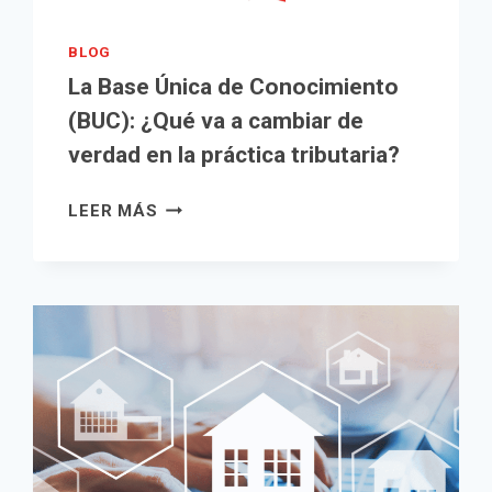
BLOG
La Base Única de Conocimiento
(BUC): ¿Qué va a cambiar de
verdad en la práctica tributaria?
LA
LEER MÁS
BASE
ÚNICA
DE
CONOCIMIENTO
(BUC):
¿QUÉ
VA
A
CAMBIAR
DE