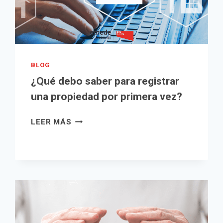
VERDAD
EN
LA
PRÁCTICA
TRIBUTARIA?
BLOG
¿Qué debo saber para registrar
una propiedad por primera vez?
¿QUÉ
LEER MÁS
DEBO
SABER
PARA
REGISTRAR
UNA
PROPIEDAD
POR
PRIMERA