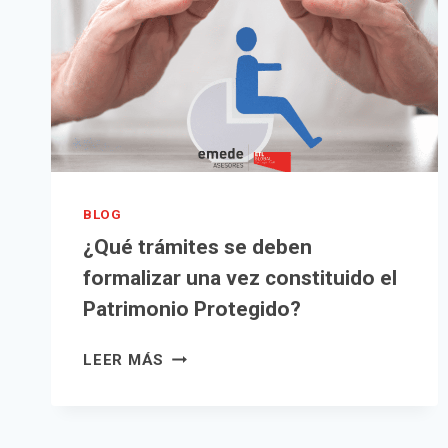
DE
UNA
COMUNIDAD
DE
PROPIETARIOS?
BLOG
¿Qué trámites se deben
formalizar una vez constituido el
Patrimonio Protegido?
¿QUÉ
LEER MÁS
TRÁMITES
SE
DEBEN