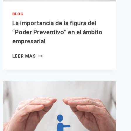
BLOG
La importancia de la figura del
“Poder Preventivo” en el ámbito
empresarial
LA
LEER MÁS
IMPORTANCIA
DE
LA
FIGURA
DEL
“PODER
PREVENTIVO”
EN
EL
ÁMBITO